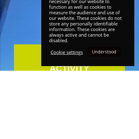
necessary for our website to
function as well as cookies to
measure the audience and use of
our website. These cookies do not
store any personally identifiable
information. These cookies are
always active and cannot be
disabled.
Understood
Cookie settings
OUR
ACTIVITY
Alcotra do Brasil, uma empresa
brasileira com sede no Rio de
Janeiro, RJ, é uma subsidiária da
Alcotra, uma trading 100% dedicada
a Etanol.
Com vendas globais excedendo um
milhão de metros cúbicos, a Alcotra